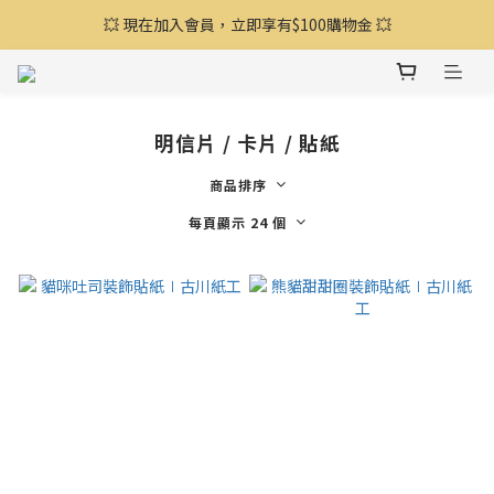
💥 現在加入會員，立即享有$100購物金 💥
🔥 全館滿額享贈品，絕版品出清4折起 🔥
🔥 全館滿額享贈品，絕版品出清4折起 🔥
明信片 / 卡片 / 貼紙
商品排序
每頁顯示 24 個