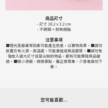
商品尺寸
- 尺寸 18.2 x 3.2 cm
- 不銹鋼 + 耐熱樹脂
注意事項
■
燈光及螢幕等因素可能產生色差
，以實物為準
。
■
請勿
放置在有火源、高溫處，可能會造成商品變質。
■
請勿免
強放入過大尺寸或是尖銳的物品，都有可能導致商品破
損。
■微小滑痕、微微黑點，屬正常現象，介意者請勿下
單。
您可能喜歡...