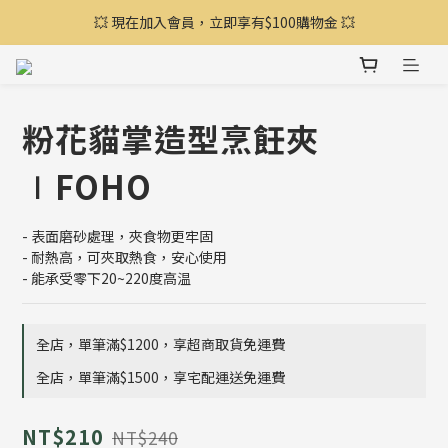
💥 現在加入會員，立即享有$100購物金 💥
🔥 全館滿額享贈品，絕版品出清4折起 🔥
🔥 全館滿額享贈品，絕版品出清4折起 🔥
粉花貓掌造型烹飪夾
∣FOHO
- 表面磨砂處理，夾食物更牢固
- 耐熱高，可夾取熱食，安心使用
- 能承受零下20~220度高温
全店，單筆滿$1200，享超商取貨免運費
全店，單筆滿$1500，享宅配運送免運費
NT$210
NT$240