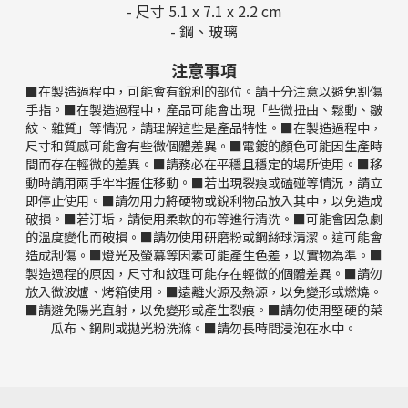
- 尺寸 5.1 x 7.1 x 2.2 cm
- 鋼、玻璃
注意事項
■在製造過程中，可能會有銳利的部位。請十分注意以避免割傷
手指。■在製造過程中，產品可能會出現「些微扭曲、鬆動、皺
紋、雜質」等情況，請理解這些是產品特性。■在製造過程中，
尺寸和質感可能會有些微個體差異。■電鍍的顏色可能因生產時
間而存在輕微的差異。■請務必在平穩且穩定的場所使用。■移
動時請用兩手牢牢握住移動。■若出現裂痕或磕碰等情況，請立
即停止使用。■請勿用力將硬物或銳利物品放入其中，以免造成
破損。■若汙垢，請使用柔軟的布等進行清洗。■可能會因急劇
的溫度變化而破損。■請勿使用研磨粉或鋼絲球清潔。這可能會
造成刮傷。■燈光及螢幕等因素可能產生色差，以實物為準。■
製造過程的原因，尺寸和紋理可能存在輕微的個體差異。■請勿
放入微波爐、烤箱使用。■遠離火源及熱源，以免變形或燃燒。
■請避免陽光直射，以免變形或產生裂痕。■請勿使用堅硬的菜
瓜布、鋼刷或拋光粉洗滌。■請勿長時間浸泡在水中。