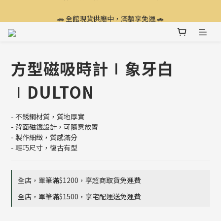
🔥 全館滿額享贈品，絕版品出清4折起 🔥
🚗 全館現貨供應中，滿額享免運 🚗
💥 現在加入會員，立即享有$100購物金 💥
🔥 全館滿額享贈品，絕版品出清4折起 🔥
方型磁吸時計∣象牙白
∣DULTON
- 不銹鋼材質，質地厚實
- 背面磁鐵設計，可隨意放置
- 製作細緻，質感滿分
- 輕巧尺寸，復古有型
全店，單筆滿$1200，享超商取貨免運費
全店，單筆滿$1500，享宅配運送免運費