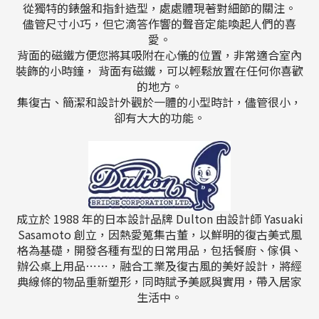
從獨特的錶盤和指針造型，處處體現著對細節的關注。
儘管尺寸小巧，但它滴答作響的聲音定能喚起人們的喜
愛。
背面的磁鐵方便您將其吸附在心儀的位置
，
非常適合室內
裝飾的小時鐘
，
背面有磁鐵，可以輕鬆放置
在任何你喜歡
的地方
。
集復古、簡潔和設計外觀於一體的小型時計
，
儘管很小，
卻有大大的功能
。
成立於 1988 年的日本設計品牌 Dulton 由設計師 Yasuaki
Sasamoto 創立，因熱愛蒐集古董，以鮮明的復古美式風
格為基礎，開發各種有型的日常用品，包括餐廚、傢俱、
辦公桌上用品⋯⋯，融合工業及復古風的美好設計，將經
典線條的物品重新塑形，同時賦予美感與實用，帶入居家
生活中。