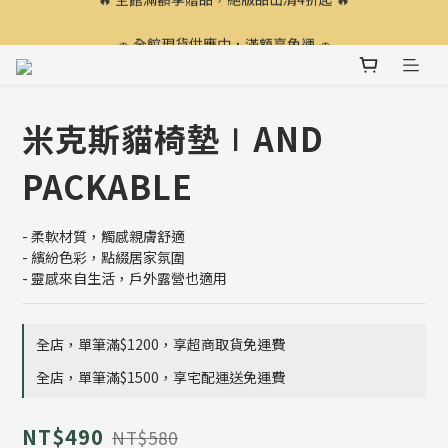
🔥 全館滿額享贈品，絕版品出清4折起 🔥
🚗 全館現貨供應中，滿額享免運 🚗
💥 現在加入會員，立即享有$100購物金 💥
🔥 全館滿額享贈品，絕版品出清4折起 🔥
米克斯貓椅墊∣AND
PACKABLE
- 柔軟材質，觸感親膚舒適
- 繽紛色彩，點綴居家氛圍
- 靈感來自生活，戶外露營也適用
全店，單筆滿$1200，享超商取貨免運費
全店，單筆滿$1500，享宅配運送免運費
NT$490
NT$580