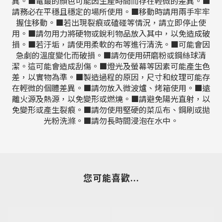
異。■電鍍的顏色可能因生產時間而存在輕微的差異。■
請務必在平穩且穩定的場所使用。■移動時請用兩手牢牢
握住移動。■若出現裂痕或磕碰等情況，請立即停止使
用。■請勿用力將硬物或銳利物品放入其中，以免造成破
損。■若汙垢，請使用柔軟的布等進行清洗。■可能會因
急劇的溫度變化而破損。■請勿使用研磨粉或鋼絲球清
潔。這可能會造成刮傷。■燈光及螢幕等因素可能產生色
差，以實物為準。■製造過程的原因，尺寸和紋理可能存
在輕微的個體差異。■請勿放入微波爐、烤箱使用。■遠
離火源及熱源，以免變形或燃燒。■請避免陽光直射，以
免變形或產生裂痕。■請勿使用堅硬的菜瓜布、鋼刷或拋
光粉洗滌。■請勿長時間浸泡在水中。
您可能喜歡...